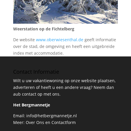
Weerstation op de Fichtelberg
De website
www.oberwiesenthal.de
geeft informatie
over de stad, de omgeving en heeft een uitgebreide
index met accommodatie.
Contact Informatie
Wilt u uw vakantiewoning op onze website plaatsen,
adverteren of heeft u een andere vraag? Neem dan
aub contact op met ons.
Het Bergmannetje
Email:
info@hetbergmannetje.nl
Meer:
Over Ons en Contactform